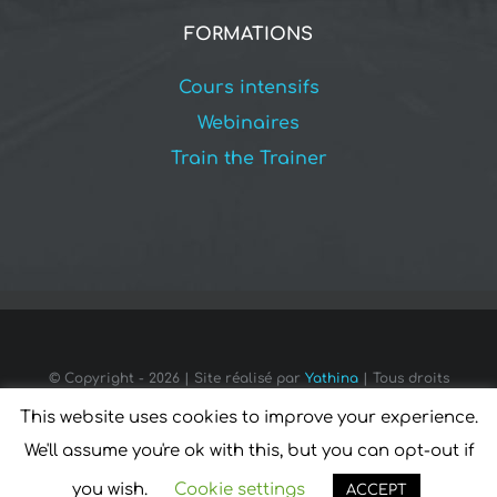
FORMATIONS
Cours intensifs
Webinaires
Train the Trainer
© Copyright -
2026 | Site réalisé par
Yathina
| Tous droits
réservés pour tous pays
This website uses cookies to improve your experience.
We'll assume you're ok with this, but you can opt-out if
Facebook
LinkedIn
you wish.
Cookie settings
ACCEPT