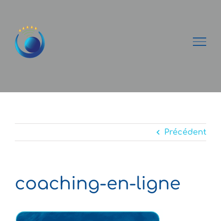
Passer
au
contenu
Précédent
coaching-en-ligne