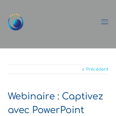
Passer
au
contenu
Précédent
Webinaire : Captivez
avec PowerPoint