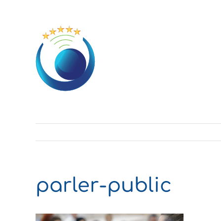
Passer
au
contenu
parler-public