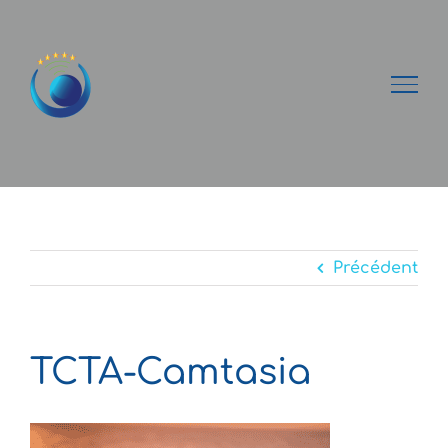
Passer
au
contenu
Précédent
TCTA-Camtasia