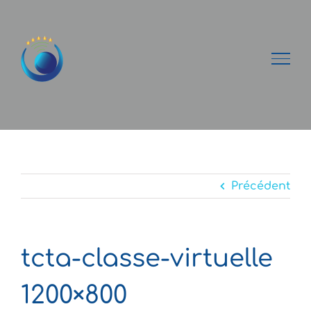
Passer
au
contenu
Précédent
tcta-classe-virtuelle
1200×800