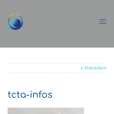
Passer
au
contenu
Précédent
tcta-infos