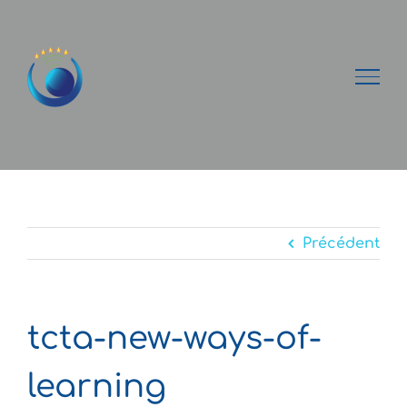
Passer
au
contenu
Précédent
tcta-new-ways-of-
learning