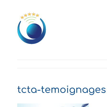
Passer
au
contenu
tcta-temoignages